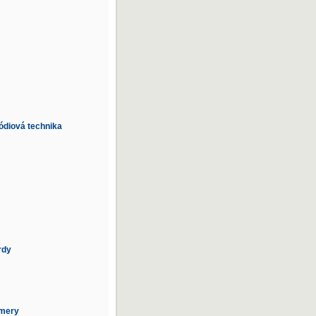
pódiová technika
rdy
amery