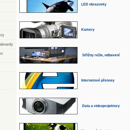
LED obrazovky
Kamery
kty
naboardy
ní
Střižny režie, odbavení
Internetové přenosy
Data a videoprojektory