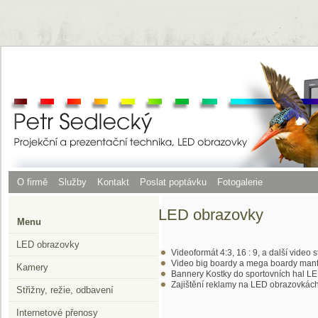
O firmě
Služby
Kontakt
Poslat poptávku
Fotogalerie
LED obrazovky
Menu
LED obrazovky
Videoformát 4:3, 16 : 9, a další video
Video big boardy a mega boardy mant
Kamery
Bannery Kostky do sportovních hal L
Zajištění reklamy na LED obrazovkách
Střižny, režie, odbavení
Internetové přenosy